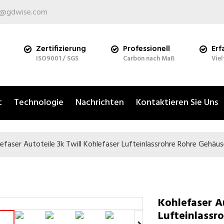
s@gdwise.com
Zertifizierung
Professionell
Erf
ISO9001 / SGS
Carbon nach Maß
Viel
t
Technologie
Nachrichten
Kontaktieren Sie Uns
efaser Autoteile 3k Twill Kohlefaser Lufteinlassrohre Rohre Gehäu
Kohlefaser A
Lufteinlassr