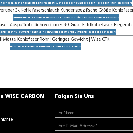
ndenspezifische hochfeste Kohlefaserschläuche gebogene und gebogene gebogene Kohlefaserrohre
Hochwertiger 3k Kohlefaserschlauch Kundenspezifische Größe Kohlefaserschlauch
Kohlefaser-Auspuffrohr Kohlefaser-Rohrverbinder 90-Grad-Echtkohlefaser-gebogenes Rohr
Hochfestes leichtes 3k Twill Matte Runde Kohlefaserrohr
Sie WISE CARBON
Folgen Sie Uns
hichte
t