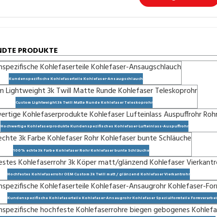
DTE PRODUKTE
Kundenspezifische Kohlefaserteile Kohlefaser-Ansaugschlauch
Custom Lightweight 3k Twill Matte Runde Kohlefaser Teleskoprohr
Hochwertige Kohlefaserprodukte Kundenspezifisches Kohlefaser-Lufteinlass-Auspuffrohr
100% echte 3k Farbe Kohlefaser Rohr Kohlefaser bunte Schläuche
Hochfestes Kohlefaserrohr OEM Custom 3k Twill matt / glänzend Kohlefaser Vierkantrohr
Kundenspezifische Kohlefaserteile Kohlefaser-Ansaugrohr Kohlefaser Spezialformteile Formverarbe