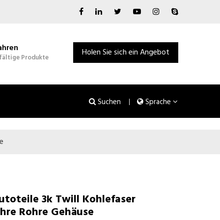
ahren
Holen Sie sich ein Angebot
fältige Produkte
Suchen
Sprache
se
utoteile 3k Twill Kohlefaser
ohre Rohre Gehäuse