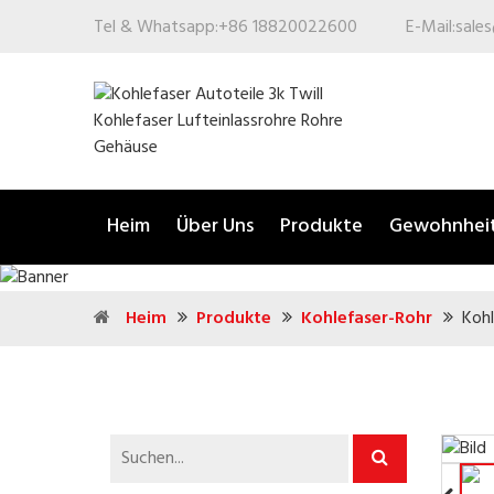
Tel & Whatsapp:
+86 18820022600
E-Mail:
sale
Heim
Über Uns
Produkte
Gewohnhei
Heim
Produkte
Kohlefaser-Rohr
Kohl